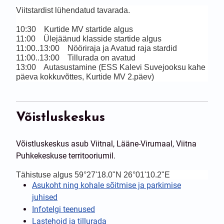
Viitstardist lühendatud tavarada.
10:30    Kurtide MV startide algus
11:00    Ülejäänud klasside startide algus
11:00..13:00    Nööriraja ja Avatud raja stardid
11:00..13:00    Tillurada on avatud
13:00    Autasustamine (ESS Kalevi Suvejooksu kahe 
päeva kokkuvõttes, Kurtide MV 2.päev)
Võistluskeskus
Võistluskeskus asub Viitnal, Lääne-Virumaal, Viitna
Puhkekeskuse territooriumil.
Tähistuse algus 59°27'18.0"N 26°01'10.2"E
Asukoht ning kohale sõitmise ja parkimise
juhised
Infotelgi teenused
Lastehoid ja tillurada