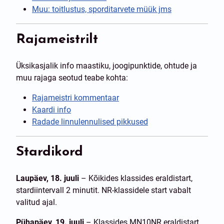
Muu: toitlustus, sporditarvete müük jms
Rajameistrilt
Üksikasjalik info maastiku, joogipunktide, ohtude ja
muu rajaga seotud teabe kohta:
Rajameistri kommentaar
Kaardi info
Radade linnulennulised pikkused
Stardikord
Laupäev, 18. juuli
– Kõikides klassides eraldistart,
stardiintervall 2 minutit. NR-klassidele start vabalt
valitud ajal.
Pühapäev, 19. juuli
– Klassides MN10NR eraldistart