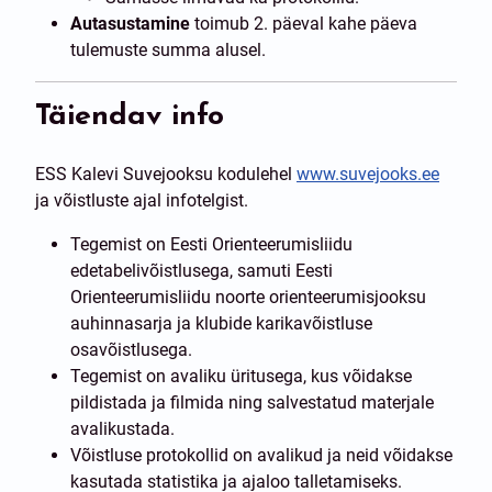
Autasustamine
toimub 2. päeval kahe päeva
tulemuste summa alusel.
Täiendav info
ESS Kalevi Suvejooksu kodulehel
www.suvejooks.ee
ja võistluste ajal infotelgist.
Tegemist on Eesti Orienteerumisliidu
edetabelivõistlusega, samuti Eesti
Orienteerumisliidu noorte orienteerumisjooksu
auhinnasarja ja klubide karikavõistluse
osavõistlusega.
Tegemist on avaliku üritusega, kus võidakse
pildistada ja filmida ning salvestatud materjale
avalikustada.
Võistluse protokollid on avalikud ja neid võidakse
kasutada statistika ja ajaloo talletamiseks.