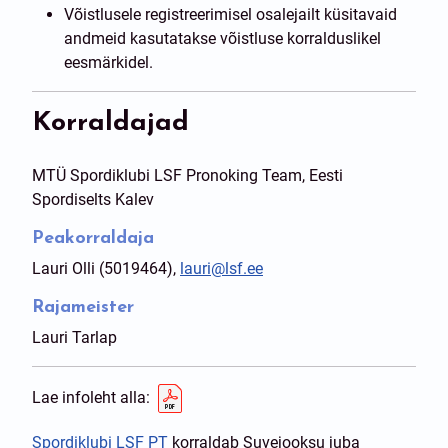
Võistlusele registreerimisel osalejailt küsitavaid
andmeid kasutatakse võistluse korralduslikel
eesmärkidel.
Korraldajad
MTÜ Spordiklubi LSF Pronoking Team, Eesti
Spordiselts Kalev
Peakorraldaja
Lauri Olli (5019464),
lauri@lsf.ee
Rajameister
Lauri Tarlap
Lae infoleht alla:
Spordiklubi LSF PT
korraldab Suvejooksu juba