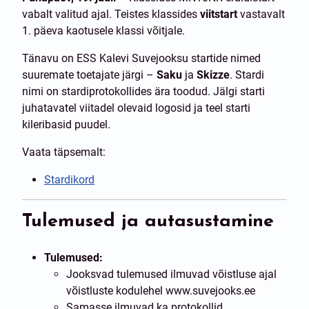
vabalt valitud ajal. Teistes klassides
viitstart
vastavalt
1. päeva kaotusele klassi võitjale.
Tänavu on ESS Kalevi Suvejooksu startide nimed
suuremate toetajate järgi –
Saku
ja
Skizze
. Stardi
nimi on stardiprotokollides ära toodud. Jälgi starti
juhatavatel viitadel olevaid logosid ja teel starti
kileribasid puudel.
Vaata täpsemalt:
Stardikord
Tulemused ja autasustamine
Tulemused:
Jooksvad tulemused ilmuvad võistluse ajal
võistluste kodulehel www.suvejooks.ee
Samasse ilmuvad ka protokollid.