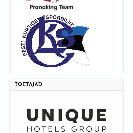
NBDOC korraldaja
TOETAJAD